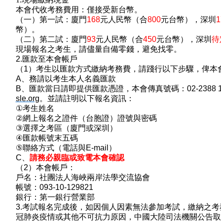
本會代收考務費用：僅接受新台幣。
（一）第一試：廈門
168
元人民幣（合
800
元台幣），深圳
1
幣）。
（二）第二試：廈門
93
元人民幣（合
450
元台幣），深圳
待
現場報名之考生，請儘量自備零錢，避免找零。
2.
匯款至本會帳戶
（
1
）考生以匯款方式繳納考務費，請踐行以下步驟，俾本
A
、務請以考生本人名義匯款
B
、匯款當日請即提供匯款憑證，本會傳真號碼：
02-2388 
sle.org
。並請註明以下報名資訊：
①
考生姓名
②
網上報名之證件（台胞證）證號與密碼
③
選擇之考區（廈門或深圳）
④
匯款帳號末五碼
⑤
聯絡方式（電話與
E-mail
）
C
、
請務必親臨或致電本會確認
（
2
）本會帳戶：
戶名：社團法人海峽兩岸法學交流協會
帳號：
093-10-129821
銀行：第一銀行營業部
3.
考試報名完成後，如因個人因素無法參加考試，繳納之考
冠肺炎疫情或其他不可抗力原因，中國大陸司法機關公告取