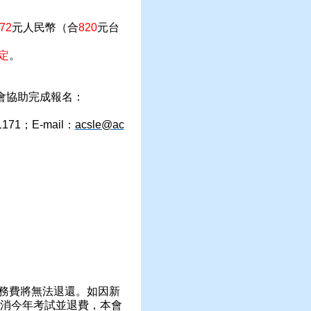
72
元人民幣（合
820
元台
定
。
會協助完成報名：
1171
；
E-mail
：
acsle@ac
務費將無法退還。如因新
消今年考試並退費，本會