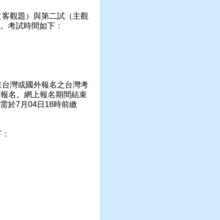
（客觀題）與第二試（主觀
。考試時間如下：
在台灣或國外報名之台灣考
上報名。網上報名期間結束
需於
7
月
04
日
18
時前繳
下：