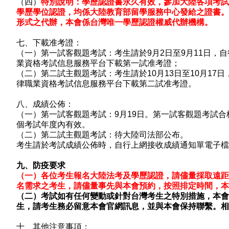
（四）
特別說明：學歷認證書永久有效，參加大陸各項考試
學歷學位認證，均係大陸教育部留學服務中心發給之證書。
形式之代辦，本會係台灣唯一學歷認證權威代辦機構。
七、下載准考證：
（一）第一試客觀題考試：考生請於
9
月
2
日至
9
月
11
日
，自
業資格考試信息服務平台下載第一試准考證；
（二）第二試主觀題考試：考生請於
10
月
13
日至
10
月
17
日
律職業資格考試信息服務平台下載第二試准考證。
八、成績公佈：
（一）第一試客觀題考試：
9
月
19
日。第一試客觀題考試合
個考試年度內有效。
（二）第二試主觀題考試：
待大陸司法部公布
。
考生請於考試成績公佈時，自行上網接收成績通知單電子檔
九、防疫要求
（一）各位考生報名大陸法考及學歷認證，請儘量採取遠距
名需求之考生，請儘量事先與本會預約，按照排定時間，本
（二）考試如有任何變動或針對台灣考生之特別措施，本會
生，請考生務必留意本會官網訊息，並與本會保持聯繫。相
十、其他注意事項：