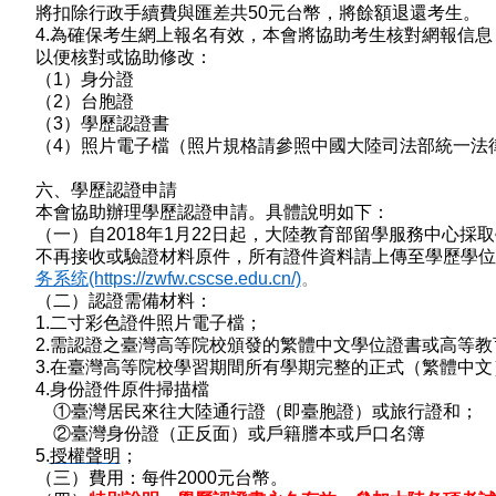
將扣除行政手續費與匯差共
50
元台幣，將餘額退還考生。
4.
為確保考生網上報名有效，本會將協助考生核對網報信息
以便核對或協助修改：
（
1
）身分證
（
2
）台胞證
（
3
）學歷認證書
（
4
）照片電子檔（照片規格請參照中國大陸司法部統一法
六、學歷認證申請
本會協助辦理學歷認證申請。具體說明如下：
（一）自
2018
年
1
月
22
日起，大陸教育部留學服務中心採取
不再接收或驗證材料原件，所有證件資料請上傳至學歷學位
务系统
(https://zwfw.cscse.edu.cn/)
。
（二）認證需備材料：
1.
二寸彩色證件照片電子檔；
2.
需認證之臺灣高等院校頒發的繁體中文學位證書或高等教
3.
在臺灣高等院校學習期間所有學期完整的正式（繁體中文
4.
身份證件原件掃描檔
①臺灣居民來往大陸通行證（即臺胞證）或旅行證和；
②臺灣身份證（正反面）或戶籍謄本或戶口名簿
5.
授權聲明
；
（三）費用：每件
2000
元台幣。