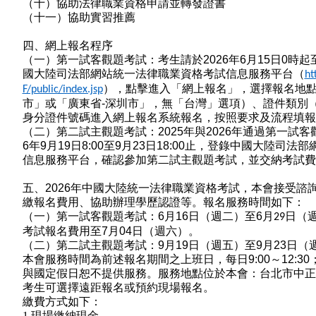
（十）協助法律職業資格申請並轉發證書
（十一）協助實習推薦
四、網上報名程序
（一）第一試客觀題考試：考生請於
2026
年
6
月
15
日
0
時起
國大陸司法部網站統一法律職業資格考試信息服務平台
（
ht
）
，點擊進入「網上報名」，選擇報名地
F/public/index.jsp
市」或「廣東省
-
深圳市」，無「台灣」選項）、證件類別
身分證件號碼進入網上報名系統報名，按照要求及流程填報
（二）第二試主觀題考試：
2025
年與
2026
年通過第一試客
6
年
9
月
19
日
8:00
至
9
月
23
日
18:00
止，登錄中國大陸司法部
信息服務平台，確認參加第二試主觀題考試，並交納考試費
五、
2026
年中國大陸統一法律職業資格考試，本會接受諮
繳報名費用、協助辦理學歷認證等。報名服務時間如下：
（一）第一試客觀題考試：
6
月
16
日（週二）至
6
月
日（
29
考試報名費用至
7
月
04
日（週六）。
（二）第二試主觀題考試：
9
月
19
日（週五）至
9
月
23
日（
本會服務時間為前述報名期間之上班日，每日
9:00
～
12:30
與國定假日恕不提供服務。服務地點位於本會：台北市中正
考生可選擇遠距報名或預約現場報名。
繳費方式如下：
1.
現場繳納現金