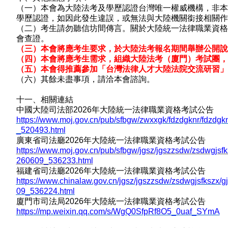
（一）本會為大陸法考及學歷認證台灣唯一權威機構，非本
學歷認證，如因此發生違誤，或無法與大陸機關銜接相關作
（二）考生請勿聽信坊間傳言。關於大陸統一法律職業資格
會查證。
（三）本會將應考生要求，於大陸法考報名期間舉辦公開說
（四）本會將應考生需求，組織大陸法考（廈門）考試團，
（五）本會得推薦參加「台灣法律人才大陸法院交流研習」
（六）其餘未盡事項，請洽本會諮詢。
十一、相關連結
中國大陸司法部
2026
年大陸統一法律職業資格考試公告
https://www.moj.gov.cn/pub/sfbgw/zwxxgk/fdzdgknr/fdzdg
_520493.html
廣東省司法廳
2026
年大陸統一法律職業資格考試公告
https://www.moj.gov.cn/pub/sfbgw/jgsz/jgszzsdw/zsdwgjsfk
260609_536233.html
福建省司法廳
2026
年大陸統一法律職業資格考試公告
https://www.chinalaw.gov.cn/jgsz/jgszzsdw/zsdwgjsfkszx/g
09_536224.html
廈門市司法局
2026
年大陸統一法律職業資格考試公告
https://mp.weixin.qq.com/s/WgQ0SfpRf8O5_0uaf_SYmA