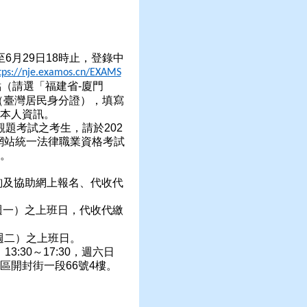
至
6
月
29
日
18
時止，登錄中
tps://nje.examos.cn/EXAMS
點（請選「福建省
-
廈門
（臺灣居民身分證），填寫
本人資訊。
觀題考試之考生，請於
202
網站統一法律職業資格考試
。
詢及協助網上報名、代收代
週一）之上班日，代收代繳
週二）之上班日。
；
13:30
～
17:30
，週六日
區開封街一段
66
號
4
樓。