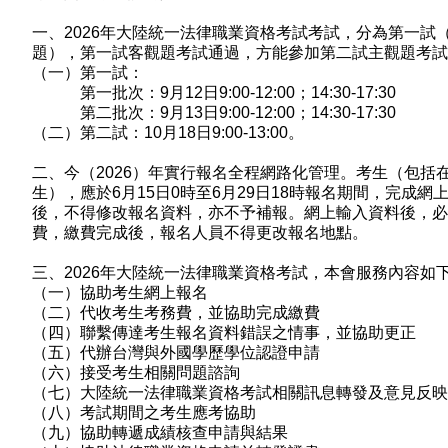
一、
2026
年大陸統一法律職業資格考試考試，分為第一試
題），第一試客觀題考試通過，方能參加第二試主觀題考試
（一）
第一試：
第一批次：
9
月
12
日
9:00-12:00
；
14:30-17:30
第二批次：
9
月
13
日
9:00-12:00
；
14:30-17:30
（二）
第二試：
10
月
18
日
9:00-13:00
。
二、今（
2026
）年實行報名全程網路化管理。考生（包括
生），應於
6
月
15
日
0
時至
6
月
29
日
18
時報名期間，完成網
後，不得修改報名資料，亦不予補報。網上輸入資料後，必
費，繳費完成後，報名人員不得更改報名地點。
三、
2026
年大陸統一法律職業資格考試，本會服務內容如
（一）協助考生網上報名
（二）代收考生考務費，並協助完成繳費
（四）聯繫傳達考生報名資料錯誤之情事，並協助更正
（五）代辦台灣與外國學歷學位認證申請
（六）接受考生相關問題諮詢
（七）大陸統一法律職業資格考試相關訊息轉發及意見反映
（八）考試期間之考生應考協助
（九）協助轉遞成績核查申請與結果