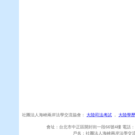
社團法人海峽兩岸法學交流協會：
大陸司法考試
，
大陸學
會址：台北市中正區開封街一段66號4樓 電話：(02)23
戶名：社團法人海峽兩岸法學交流協會