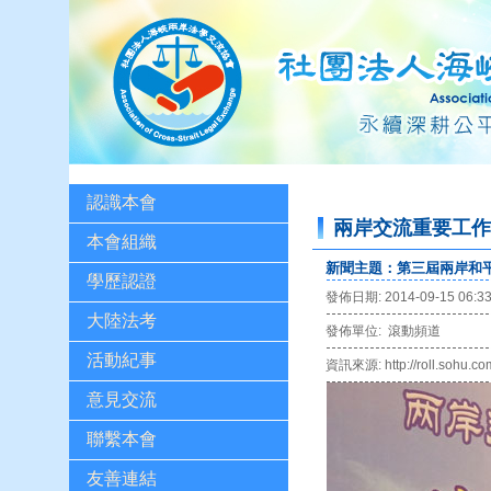
認識本會
兩岸交流重要工
本會組織
新聞主題：第三屆兩岸和平
學歷認證
發佈日期: 2014-09-15 06:3
大陸法考
發佈單位: 滾動頻道
活動紀事
資訊來源: http://roll.sohu.c
意見交流
聯繫本會
友善連結