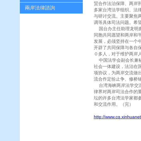
贸合作法治保障、两岸
兩岸法律諮詢
多家台湾法学组织、法
与研讨交流。主要聚焦
调等具体司法问题。希
国台办主任助理龙明彪
同胞共同愿望和两岸和
发展，必须坚持在一个
开辟了共同保障与各自
０多人，对于维护两岸
中国法学会副会长兼秘
社会一体建设，法治在
项协议，为两岸交流做
流合作定纷止争、修桥
台湾海峡两岸法学交流
律界对两岸司法合作的
坛的许多台湾法学家都
和交流作用。（完）
http://www.cq.xinhuan