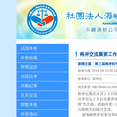
認識本會
兩岸交流重要工
本會組織
新聞主題：第三屆兩岸和
學歷認證
發佈日期: 2014-09-15 06:2
大陸法考
發佈單位: 新华社
活動紀事
資訊來源: http://www.cq.xinh
新华社重庆８月２５日
意見交流
法学论坛２５日在重庆
障”为主题，就如何进
聯繫本會
为期两天的研讨交流。
友善連結
据海峡两岸关系法学研