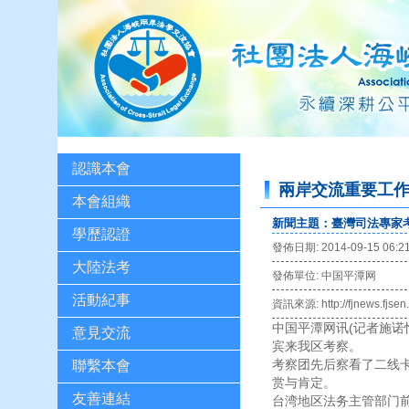
認識本會
兩岸交流重要工
本會組織
新聞主題：臺灣司法專家
學歷認證
發佈日期: 2014-09-15 06:2
大陸法考
發佈單位: 中国平潭网
活動紀事
資訊來源: http://fjnews.fjse
中国平潭网讯(记者施诺
意見交流
宾来我区考察。
考察团先后察看了二线
聯繫本會
赏与肯定。
友善連結
台湾地区法务主管部门