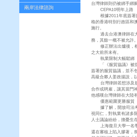
台灣律師則仍被綁手綁
兩岸法律諮詢
CEPA10明年上路
根據2011年底簽署的
格的香港特別行政區和澳
施行。
過去台港澳律師在大陸
務，其餘一概不被允許
修正辦法出爐後，根據
之大前所未有。
執業限制大幅鬆綁
「《服貿協議》被擋在
簽署的服貿協議，並不包
高級合夥人姜政揚說，
台灣律師若想涉及規定
合作或聘雇，讓其當門
他感嘆台灣律師在大陸
優惠範圍更勝服貿
據了解，開放司法考試
視同仁，對執業有諸多
人士議論紛紛，擔憂生
上海復旦大學一名學者
還在審核上陷入膠著，