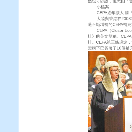
然也可以談，但恐怕「
小檔案
CEPA逐年擴大 勝
大陸與香港在2003年
過不斷增補的CEPA補
CEPA（Closer Eco
排》的英文簡稱。CEP
排。CEPA第三條規定，
架構下已簽署了10個補