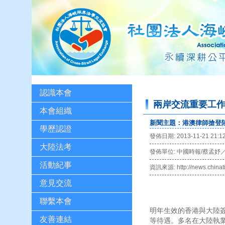
認識本會
兩岸交流重要工
本會組織
新聞主題：港澳律師搶登陸
學歷認證
發佈日期: 2013-11-21 21:1
大陸法考
發佈單位: 中國時報/蔡孟妤
活動紀事
資訊來源: http://news.chinat
意見交流
港澳律師搶
聯繫本會
明年生效的香港與大陸簽
友善連結
等待遇。多名在大陸執