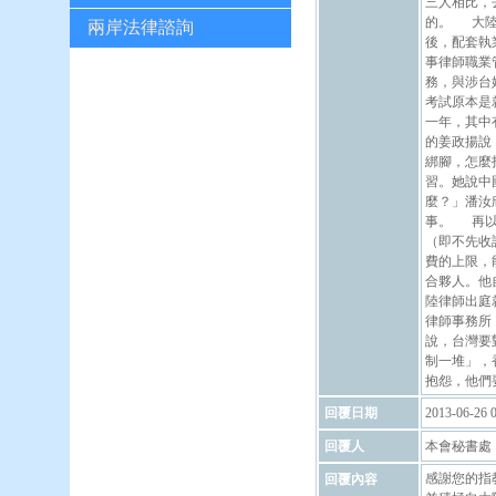
三人相比，
的。 大陸
兩岸法律諮詢
後，配套執
事律師職業
務，與涉台
考試原本是
一年，其中
的姜政揚說
綁腳，怎麼
習。她說中
麼？」潘汝
事。 再以
（即不先收
費的上限，
合夥人。他
陸律師出庭
律師事務所
說，台灣要
制一堆」，
抱怨，他們
回覆日期
2013-06-26 0
回覆人
本會秘書處
感謝您的指
回覆內容