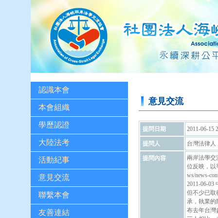
認識本會
意見交流
本會組織
學歷認證
提問日期
2011-06-15 2
大陸法考
提問人
台灣法律人
兩岸法學交
提問內容
活動紀事
位反映，以爭取
ws/news-
意見交流
2011-0
但不少已取
聯繫本會
承，執業的
布去年台灣
友善連結